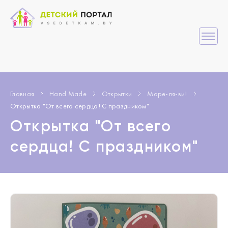
Главная
Hand Made
Открытки
Море-ля-ви!
Открытка "От всего сердца! С праздником"
Открытка "От всего
сердца! С праздником"